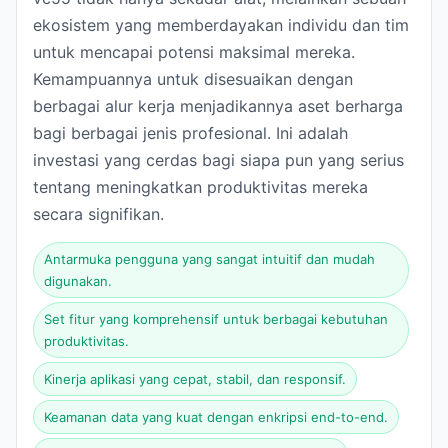
ekosistem yang memberdayakan individu dan tim
untuk mencapai potensi maksimal mereka.
Kemampuannya untuk disesuaikan dengan
berbagai alur kerja menjadikannya aset berharga
bagi berbagai jenis profesional. Ini adalah
investasi yang cerdas bagi siapa pun yang serius
tentang meningkatkan produktivitas mereka
secara signifikan.
Antarmuka pengguna yang sangat intuitif dan mudah
digunakan.
Set fitur yang komprehensif untuk berbagai kebutuhan
produktivitas.
Kinerja aplikasi yang cepat, stabil, dan responsif.
Keamanan data yang kuat dengan enkripsi end-to-end.