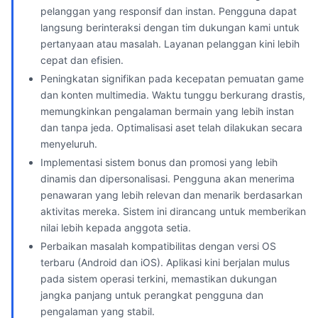
pelanggan yang responsif dan instan. Pengguna dapat
langsung berinteraksi dengan tim dukungan kami untuk
pertanyaan atau masalah. Layanan pelanggan kini lebih
cepat dan efisien.
Peningkatan signifikan pada kecepatan pemuatan game
dan konten multimedia. Waktu tunggu berkurang drastis,
memungkinkan pengalaman bermain yang lebih instan
dan tanpa jeda. Optimalisasi aset telah dilakukan secara
menyeluruh.
Implementasi sistem bonus dan promosi yang lebih
dinamis dan dipersonalisasi. Pengguna akan menerima
penawaran yang lebih relevan dan menarik berdasarkan
aktivitas mereka. Sistem ini dirancang untuk memberikan
nilai lebih kepada anggota setia.
Perbaikan masalah kompatibilitas dengan versi OS
terbaru (Android dan iOS). Aplikasi kini berjalan mulus
pada sistem operasi terkini, memastikan dukungan
jangka panjang untuk perangkat pengguna dan
pengalaman yang stabil.