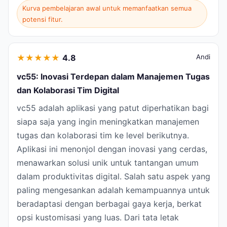
Kurva pembelajaran awal untuk memanfaatkan semua
potensi fitur.
★
★
★
★
★
4.8
Andi
vc55: Inovasi Terdepan dalam Manajemen Tugas
dan Kolaborasi Tim Digital
vc55 adalah aplikasi yang patut diperhatikan bagi
siapa saja yang ingin meningkatkan manajemen
tugas dan kolaborasi tim ke level berikutnya.
Aplikasi ini menonjol dengan inovasi yang cerdas,
menawarkan solusi unik untuk tantangan umum
dalam produktivitas digital. Salah satu aspek yang
paling mengesankan adalah kemampuannya untuk
beradaptasi dengan berbagai gaya kerja, berkat
opsi kustomisasi yang luas. Dari tata letak