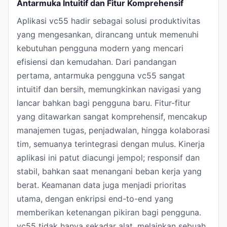
Antarmuka Intuitif dan Fitur Komprehensif
Aplikasi vc55 hadir sebagai solusi produktivitas
yang mengesankan, dirancang untuk memenuhi
kebutuhan pengguna modern yang mencari
efisiensi dan kemudahan. Dari pandangan
pertama, antarmuka pengguna vc55 sangat
intuitif dan bersih, memungkinkan navigasi yang
lancar bahkan bagi pengguna baru. Fitur-fitur
yang ditawarkan sangat komprehensif, mencakup
manajemen tugas, penjadwalan, hingga kolaborasi
tim, semuanya terintegrasi dengan mulus. Kinerja
aplikasi ini patut diacungi jempol; responsif dan
stabil, bahkan saat menangani beban kerja yang
berat. Keamanan data juga menjadi prioritas
utama, dengan enkripsi end-to-end yang
memberikan ketenangan pikiran bagi pengguna.
vc55 tidak hanya sekadar alat, melainkan sebuah