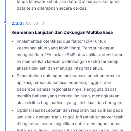
tanpa khawatir kehabisan data. Optimalisasi kompresi
data telah diterapkan secara cerdas.
2.3.0
2026-03-10
Keamanan Lanjutan dan Dukungan Multibahasa
Implementasi otentikasi dua faktor (2FA) untuk
keamanan akun yang lebih tinggi. Pengguna dapat
mengaktifkan 2FA melalui SMS atau aplikasi otentikator.
Ini memberikan lapisan perlindungan ekstra terhadap
akses tidak sah dan menjaga integritas akun.
Penambahan dukungan multibahasa untuk antarmuka
aplikasi, termasuk bahasa Indonesia, Inggris, dan
beberapa bahasa regional lainnya. Pengguna dapat
memilih bahasa yang mereka inginkan, meningkatkan
aksesibilitas bagi audiens yang lebih luas dan beragam.
Optimalisasi kecepatan dan responsivitas aplikasi pada
jam sibuk dengan trafik tinggi. Infrastruktur server telah
ditingkatkan secara signifikan untuk menangani beban
trafik yang tinggi, memastikan pengalaman yang lancar