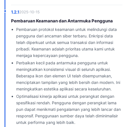
1.2.1
2025-10-15
Pembaruan Keamanan dan Antarmuka Pengguna
Pembaruan protokol keamanan untuk melindungi data
pengguna dari ancaman siber terbaru. Enkripsi data
telah diperkuat untuk semua transaksi dan informasi
pribadi. Keamanan adalah prioritas utama kami untuk
menjaga kepercayaan pengguna.
Perbaikan kecil pada antarmuka pengguna untuk
meningkatkan konsistensi visual di seluruh aplikasi.
Beberapa ikon dan elemen UI telah disempurnakan,
menciptakan tampilan yang lebih bersih dan modern. Ini
meningkatkan estetika aplikasi secara keseluruhan.
Optimalisasi kinerja aplikasi untuk perangkat dengan
spesifikasi rendah. Pengguna dengan perangkat lama
pun dapat menikmati pengalaman yang lebih lancar dan
responsif. Penggunaan sumber daya telah diminimalisir
untuk performa yang lebih baik.