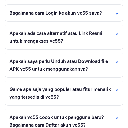
Bagaimana cara Login ke akun vc55 saya?
Apakah ada cara alternatif atau Link Resmi
untuk mengakses vc55?
Apakah saya perlu Unduh atau Download file
APK vc55 untuk menggunakannya?
Game apa saja yang populer atau fitur menarik
yang tersedia di vc55?
Apakah vc55 cocok untuk pengguna baru?
Bagaimana cara Daftar akun vc55?