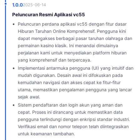
1.0.0
2025-06-14
Peluncuran Resmi Aplikasi vc55
Peluncuran perdana aplikasi vc55 dengan fitur dasar
Hiburan Taruhan Online Komprehensif. Pengguna kini
dapat mengakses berbagai pasar taruhan olahraga dan
permainan kasino klasik. Ini menandai dimulainya
perjalanan kami untuk menyediakan platform hiburan
yang komprehensif dan terpercaya.
Implementasi antarmuka pengguna (UI) yang intuitif dan
mudah digunakan. Desain awal ini difokuskan pada
kemudahan navigasi dan akses cepat ke fitur-fitur
utama, memastikan pengalaman pengguna yang lancar
sejak awal.
Sistem pendaftaran dan login akun yang aman dan
cepat. Proses ini dirancang untuk memastikan data
pengguna terlindungi dengan enkripsi standar industri.
Verifikasi email dan nomor telepon telah diintegrasikan
untuk keamanan tambahan.