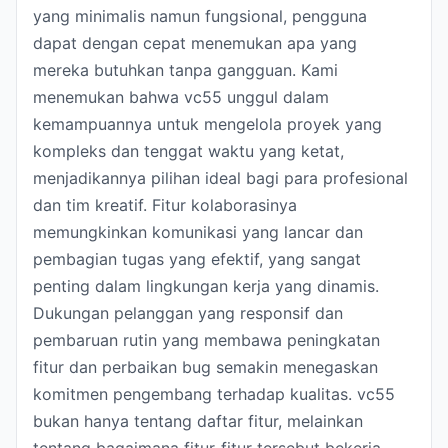
yang minimalis namun fungsional, pengguna
dapat dengan cepat menemukan apa yang
mereka butuhkan tanpa gangguan. Kami
menemukan bahwa vc55 unggul dalam
kemampuannya untuk mengelola proyek yang
kompleks dan tenggat waktu yang ketat,
menjadikannya pilihan ideal bagi para profesional
dan tim kreatif. Fitur kolaborasinya
memungkinkan komunikasi yang lancar dan
pembagian tugas yang efektif, yang sangat
penting dalam lingkungan kerja yang dinamis.
Dukungan pelanggan yang responsif dan
pembaruan rutin yang membawa peningkatan
fitur dan perbaikan bug semakin menegaskan
komitmen pengembang terhadap kualitas. vc55
bukan hanya tentang daftar fitur, melainkan
tentang bagaimana fitur-fitur tersebut bekerja