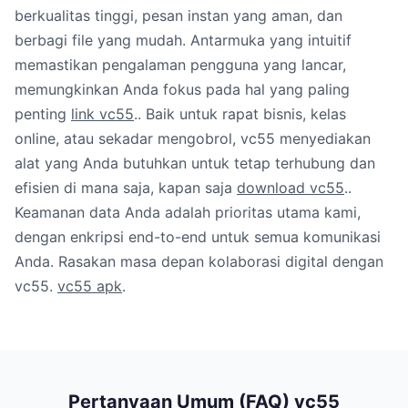
berkualitas tinggi, pesan instan yang aman, dan
berbagi file yang mudah. Antarmuka yang intuitif
memastikan pengalaman pengguna yang lancar,
memungkinkan Anda fokus pada hal yang paling
penting
link vc55
.. Baik untuk rapat bisnis, kelas
online, atau sekadar mengobrol, vc55 menyediakan
alat yang Anda butuhkan untuk tetap terhubung dan
efisien di mana saja, kapan saja
download vc55
..
Keamanan data Anda adalah prioritas utama kami,
dengan enkripsi end-to-end untuk semua komunikasi
Anda. Rasakan masa depan kolaborasi digital dengan
vc55.
vc55 apk
.
Pertanyaan Umum (FAQ) vc55