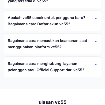
yang tersedia di vc55?
Apakah vc55 cocok untuk pengguna baru?
Bagaimana cara Daftar akun vc55?
Bagaimana cara memastikan keamanan saat
menggunakan platform vc55?
Bagaimana cara menghubungi layanan
pelanggan atau Official Support dari vc55?
ulasan vc55