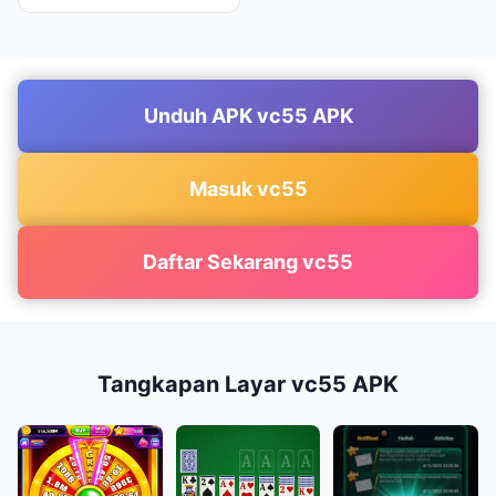
Unduh APK vc55 APK
Masuk vc55
Daftar Sekarang vc55
Tangkapan Layar vc55 APK